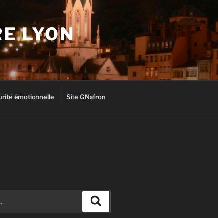
RE LYON
rité émotionnelle
Site GNafron
Recherche