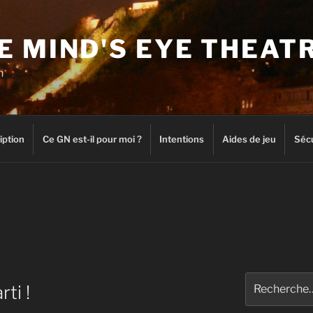
 MIND'S EYE THEAT
n
iption
Ce GN est-il pour moi ?
Intentions
Aides de jeu
Sécu
Recherche
rti !
pour
: