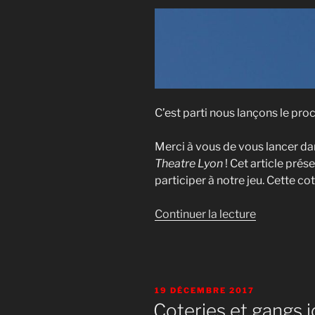
C’est parti nous lançons le proc
Merci à vous de vous lancer d
Theatre Lyon
! Cet article pré
participer à notre jeu. Cette cot
de
Continuer la lecture
« Inscriptio
:
c’est
parti
PUBLIÉ
19 DÉCEMBRE 2017
! »
LE
Coteries et gangs 