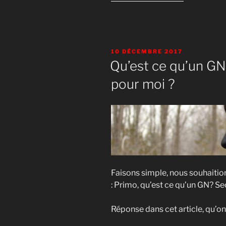
« Coteries
et
gangs
jouables »
PUBLIÉ
10 DÉCEMBRE 2017
LE
Qu’est ce qu’un GN,
pour moi ?
Faisons simple, nous souhaitio
: Primo, qu’est ce qu’un GN? Se
Réponse dans cet article, qu’on