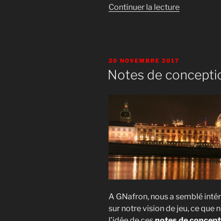
de
Continuer la lecture
« Qu’est
ce
qu’un
GN,
PUBLIÉ
20 NOVEMBRE 2017
et
LE
Notes de concepti
surtout
ce
GN
est-
il
pour
moi
? »
A GNafron, nous a semblé intér
sur notre vision de jeu, ce que 
l’idée de ces
notes de concept