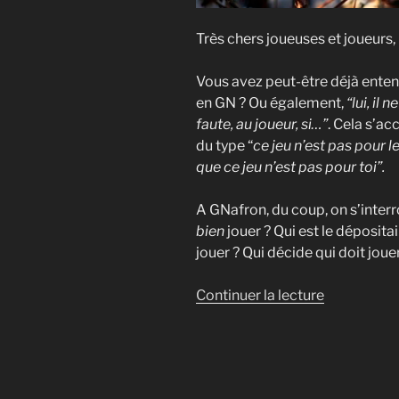
Très chers joueuses et joueurs,
Vous avez peut-être déjà enten
en GN ? Ou également,
“lui, il 
faute, au joueur, si…”
. Cela s’a
du type “
ce jeu n’est pas pour le
que ce jeu n’est pas pour toi”.
A GNafron, du coup, on s’interr
bien
jouer ? Qui est le déposita
jouer ? Qui décide qui doit jouer
de
Continuer la lecture
« Vers
un
jeu
bienveillant