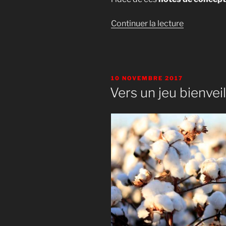
de
Continuer la lecture
« Notes
de
conception
PUBLIÉ
10 NOVEMBRE 2017
LE
Vers un jeu bienveil