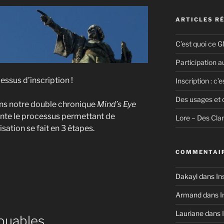
ARTICLES R
C’est quoi ce G
Participation au
essus d’inscription !
Inscription : c’es
Des usages et 
ans notre double chronique
Mind’s Eye
sente le processus permettant de
Lore – Des Cla
isation se fait en 3 étapes.
COMMENTAIR
n
Dakayl
dans
Ins
Armand
dans
I
Lauriane
dans
jouables