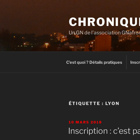
Aller
au
CHRONIQUE
contenu
principal
Un GN de l'association GNafro
C’est quoi ? Détails pratiques
Inscr
ÉTIQUETTE :
LYON
PUBLIÉ
10 MARS 2018
LE
Inscription : c’est pa