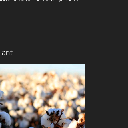
 »
lant