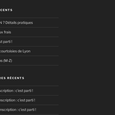
ÉCENTS
N ? Détails pratiques
x frais
t parti !
courtoisies de Lyon
ns (M-Z)
ES RÉCENTS
cription : c’est parti !
nscription : c’est parti !
Inscription : c’est parti !